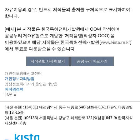
자유이용의 경우, 반드시 저작물의 출처를 구체적으로 표시하여야
합니다.
[예시] 본 저작물은 한국특허전략개발원에서 OO년 작성하여
공공누리 제O유형으로 개방한 ‘저작물명(작성자:OOO)’을
이용하였으며 해당 저작물은 한국특허전략개발원(
www.kista.re.kr
)
에서 무료로 다운받으실 수 있습니다.
저작권법 자세히보기
공공누리 바로가기
개인정보침해신고센터
개인정보처리방침
영상정보처리기기 운영관리방침
저작권정책
TOP ▲
[대전 본원] : (34831) 대전광역시 중구 대종로 540(선화동 83-11) 유안타증권빌
딩 13~15층
[서울 분원] : (06133) 서울특별시 강남구 테헤란로 131(역삼동 647-9) 한국지식
재산센터 8층