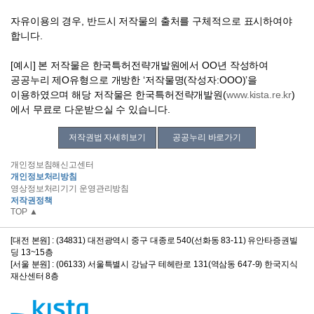
자유이용의 경우, 반드시 저작물의 출처를 구체적으로 표시하여야
합니다.
[예시] 본 저작물은 한국특허전략개발원에서 OO년 작성하여
공공누리 제O유형으로 개방한 ‘저작물명(작성자:OOO)’을
이용하였으며 해당 저작물은 한국특허전략개발원(
www.kista.re.kr
)
에서 무료로 다운받으실 수 있습니다.
저작권법 자세히보기
공공누리 바로가기
개인정보침해신고센터
개인정보처리방침
영상정보처리기기 운영관리방침
저작권정책
TOP ▲
[대전 본원] : (34831) 대전광역시 중구 대종로 540(선화동 83-11) 유안타증권빌
딩 13~15층
[서울 분원] : (06133) 서울특별시 강남구 테헤란로 131(역삼동 647-9) 한국지식
재산센터 8층