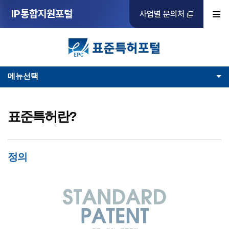
IP통합지원포털
사업별 문의처
메뉴선택
표준특허란?
정의