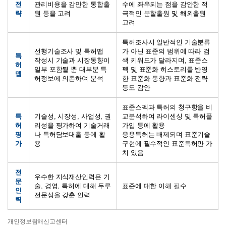
전
관리비용을 감안한 통합출
수에 좌우되는 점을 감안한 적
략
원 등을 고려
극적인 분할출원 및 해외출원
고려
특허조사시 일반적인 기술분류
선행기술조사 및 특허맵
가 아닌 표준의 범위에 따라 검
특
작성시 기술과 시장동향이
색 키워드가 달라지며, 표준스
허
일부 포함될 뿐 대부분 특
펙 및 표준화 히스토리를 반영
맵
허정보에 의존하여 분석
한 표준화 동향과 표준화 전략
등도 감안
표준스펙과 특허의 청구항을 비
특
기술성, 시장성, 사업성, 권
교분석하여 라이센싱 및 특허풀
허
리성을 평가하여 기술거래
가입 등에 활용
평
나 특허담보대출 등에 활
응용특허는 배제되며 표준기술
가
용
구현에 필수적인 표준특허만 가
치 있음
전
우수한 지식재산인력은 기
문
술, 경영, 특허에 대해 두루
표준에 대한 이해 필수
인
전문성을 갖춘 인력
력
개인정보침해신고센터