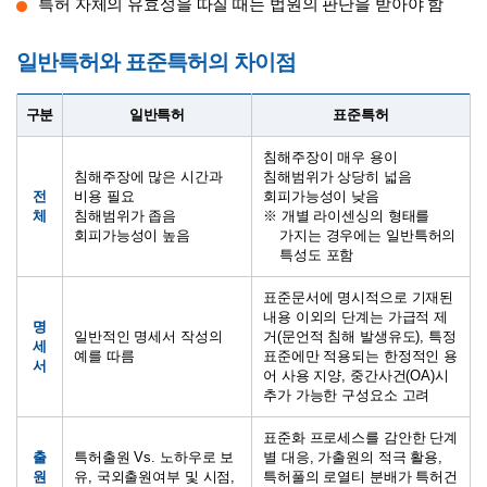
특허 자체의 유효성을 따질 때는 법원의 판단을 받아야 함
일반특허와 표준특허의 차이점
구분
일반특허
표준특허
침해주장이 매우 용이
침해주장에 많은 시간과
침해범위가 상당히 넓음
전
비용 필요
회피가능성이 낮음
체
침해범위가 좁음
※ 개별 라이센싱의 형태를
회피가능성이 높음
가지는 경우에는 일반특허의
특성도 포함
표준문서에 명시적으로 기재된
내용 이외의 단계는 가급적 제
명
일반적인 명세서 작성의
거(문언적 침해 발생유도), 특정
세
예를 따름
표준에만 적용되는 한정적인 용
서
어 사용 지양, 중간사건(OA)시
추가 가능한 구성요소 고려
표준화 프로세스를 감안한 단계
출
특허출원 Vs. 노하우로 보
별 대응, 가출원의 적극 활용,
원
유, 국외출원여부 및 시점,
특허풀의 로열티 분배가 특허건