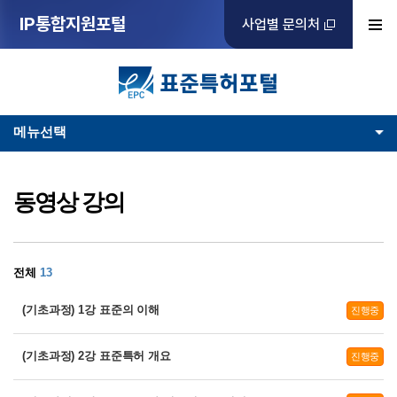
IP통합지원포털
사업별 문의처
메뉴선택
동영상 강의
전체
13
(기초과정) 1강 표준의 이해
진행중
(기초과정) 2강 표준특허 개요
진행중