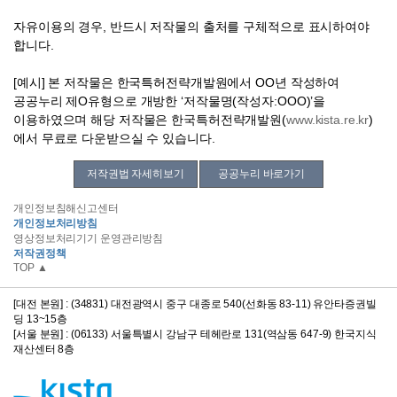
자유이용의 경우, 반드시 저작물의 출처를 구체적으로 표시하여야
합니다.
[예시] 본 저작물은 한국특허전략개발원에서 OO년 작성하여
공공누리 제O유형으로 개방한 ‘저작물명(작성자:OOO)’을
이용하였으며 해당 저작물은 한국특허전략개발원(
www.kista.re.kr
)
에서 무료로 다운받으실 수 있습니다.
저작권법 자세히보기
공공누리 바로가기
개인정보침해신고센터
개인정보처리방침
영상정보처리기기 운영관리방침
저작권정책
TOP ▲
[대전 본원] : (34831) 대전광역시 중구 대종로 540(선화동 83-11) 유안타증권빌
딩 13~15층
[서울 분원] : (06133) 서울특별시 강남구 테헤란로 131(역삼동 647-9) 한국지식
재산센터 8층