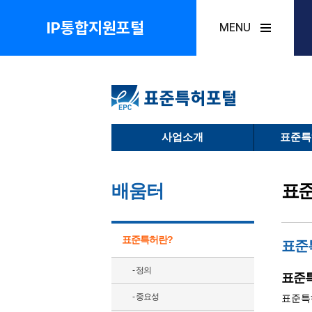
IP통합지원포털
MENU
사업소개
표준특
배움터
표
표준특허란?
표준
- 정의
표준특
- 중요성
표준특