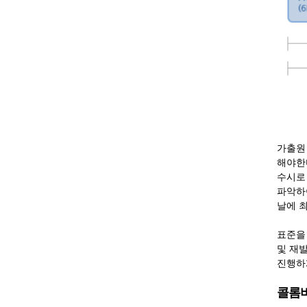
가출원
해야한
수시로
파악하
날에 최
표준을 
및 재발
진행하
콜롬비