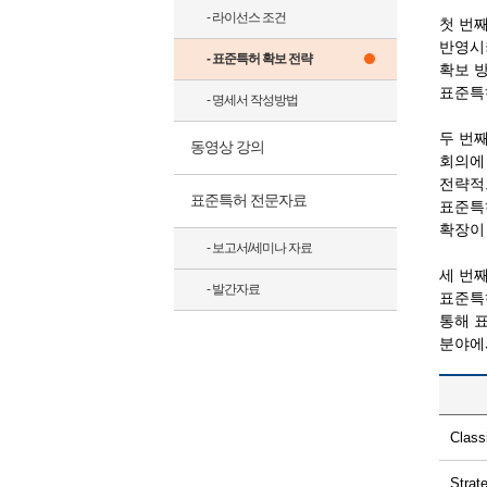
- 라이선스 조건
첫 번
반영시
- 표준특허 확보 전략
확보 
표준특
- 명세서 작성방법
두 번
동영상 강의
회의에
전략적
표준특허 전문자료
표준특
확장이
- 보고서/세미나 자료
세 번
- 발간자료
표준특
통해 
분야에
Class
Strat