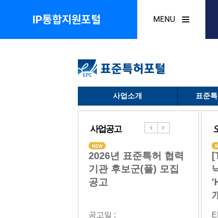
IP통합지원포털
MENU
사업소개
표준특
사업공고
026년 표준특허 전략
[Biz&Law] 삼성전자,
2026년 표준특허 협력
[Biz&Law] ETRI·경희
202
[
산 컨퍼런스 안내
'갤럭시 전력관리 시스
기관 후보군(풀) 모집
대, 美 스냅 상대로 특
확산 
26. 7. 16.(목)
템' 美 특허침해 피소
공고
허침해 손해배상 청구
(2026.
'
3...
14:3..
일 :
더비즈
공고일 :
더비즈
공고일 :
E