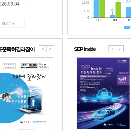
33
33
1,000
-02 ~ 2026-07-16
026.08.04
2026.08.04
2026.
36
36
100
0
ETSI
IEC
I
SEP Inside
표준특허길라잡이