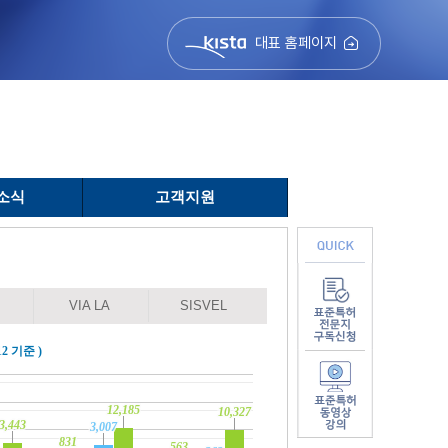
대표 홈페이지
소식
고객지원
VIA LA
SISVEL
키옥시아, 3300억원
[Biz&Law] 삼성전자,
공시...5년 끈 특
'갤럭시 전력관리 시스
2 기준 )
쟁, 대체 무슨 특허
템' 美 특허침해 피소
12,185
12,185
10,327
10,327
3,443
3,443
3,007
3,007
털투데이
더비즈
831
831
563
563