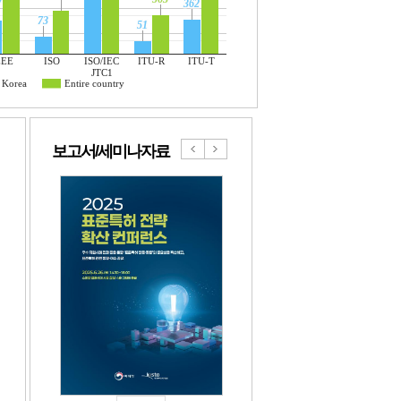
362
362
7
7
08.04
2026.08.04
73
73
51
51
EEE
ISO
ISO/IEC
ITU-R
ITU-T
JTC1
Korea
Entire country
보고서/세미나자료