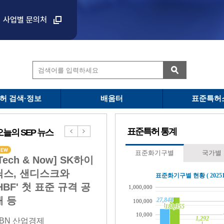
사업별 문의처
허 검색·정보
배움터
표준특허
표준특허 통계
오늘의 SEP 뉴스
표준화기구별
국가별
6년 표준특허 전략
Tech & Now] SK하이
[Biz&Law] 서울반도
日 
컨퍼런스 안내
닉스, 샌디스크와
체, 중국 레야드 美 계
배상 
표준화기구별 현황 ( 20251
 7. 16.(목)
HBF' 첫 표준 규격 공
열사에 특허침해 소송
허전
1,000,000
.
개 등
길래
27,844
27,844
100,000
188,355
188,355
10,000
1,292
1,292
BN 산업경제
더비즈
디지