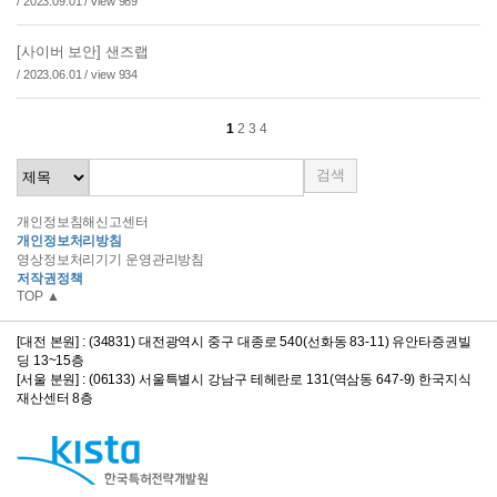
/ 2023.09.01 / view 989
[사이버 보안] 샌즈랩
/ 2023.06.01 / view 934
1
2
3
4
검색
개인정보침해신고센터
개인정보처리방침
영상정보처리기기 운영관리방침
저작권정책
TOP ▲
[대전 본원] : (34831) 대전광역시 중구 대종로 540(선화동 83-11) 유안타증권빌
딩 13~15층
[서울 분원] : (06133) 서울특별시 강남구 테헤란로 131(역삼동 647-9) 한국지식
재산센터 8층